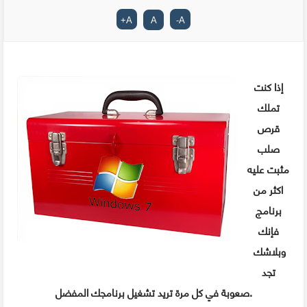
+
A
A
-
A
إذا كنت
تملك
قرص
صلب
مثبت عليه
اكثر من
برنامج
فإنك
وبلاشك
تجد
صعوبة في كل مرة تريد تشغيل برنامجك المفضل.