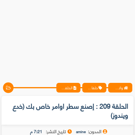
واتس آب ، فيسبوك ، أنترنت ، شروحات تقنية حصرية - المحترف
حلقات متخصيصي الحماية
الحلقة 209 : إصنع سطر اوامر خاص بك (خدع ويندوز)
الحلقة 209 : إصنع سطر اوامر خاص بك (خدع
ويندوز)
المدون:
تاريخ النشر:
7:21 م
amine