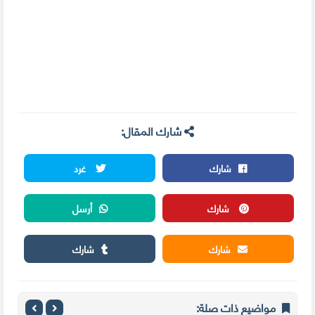
شارك المقال:
شارك
غرد
شارك
أرسل
شارك
شارك
مواضيع ذات صلة: