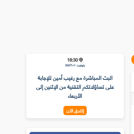
18:30
بتوقيت GMT+1
البث المباشرة مع رغيب أمين للإجابة
على تساؤلاتكم التقنية من الإثنين إلى
الأربعاء
إلتحق الأن