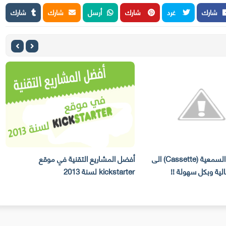
شارك
غرد
شارك
أرسل
شارك
شارك
حول الاشرطة السمعية (Cassette) الى
أفضل المشاريع التقنية في موقع
ك
kickstarter لسنة 2013