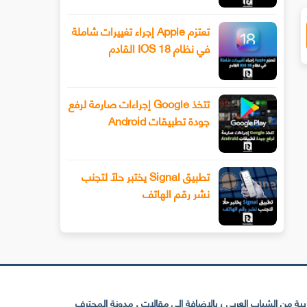
تعتزم Apple إجراء تغييرات شاملة
في نظام IOS 18 القادم
تتخذ Google إجراءات صارمة لرفع
جودة تطبيقات Android
تطبيق Signal يختبر حلًا لتجنب
نشر رقم الهاتف
 من الشباب العربي ، بالإضافة إلى مقالات . مدونة المحترف