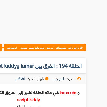
واتس آب ، فيسبوك ، أنترنت ، شروحات تقنية حصرية - المحترف
الحلقة 194 : الفرق بين lamer وscript kiddy
المدون:
تاريخ النشر:
6:39 م
أمين رغيب
و
lammers
في هاته الحلقة نشير إلى الفروق التي تفصل بين
script kiddy
في ميدان الهاكرز