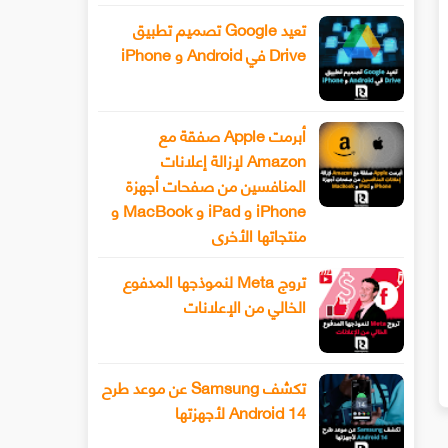
تعيد Google تصميم تطبيق
Drive في Android و iPhone
أبرمت Apple صفقة مع
Amazon لإزالة إعلانات
المنافسين من صفحات أجهزة
iPhone و iPad و MacBook و
منتجاتها الأخرى
تروج Meta لنموذجها المدفوع
الخالي من الإعلانات
يف تنشئ خزينتك السرية على الويندوز
لمتصفحك غوغل كروم
تكشف Samsung عن موعد طرح
Android 14 لأجهزتها