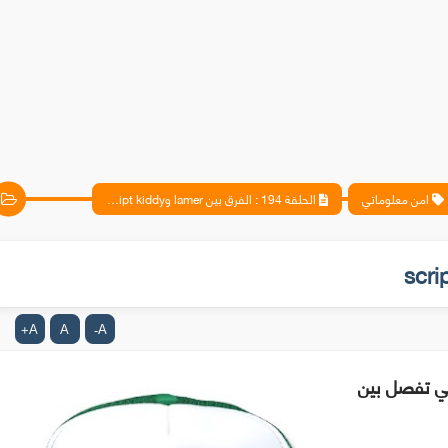
امن معلوماتي
الحلقة 194 : الفرق بين lamer وscript kiddy
A
A
A
+
-