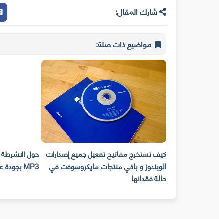
شارك المقال:
مواضيع ذات صلة:
ي نفسك من إختراق
كيف تستخرج مفاتيح تفعيل جميع إصدارات
 Upnp
الويندوز و باقي منتجات مايكروسوفت في
MP3 بجودة عالية وبكل سهولة !!
حالة فقدانها