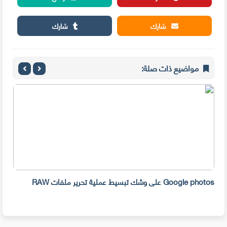
شارك
شارك
مواضيع ذات صلة:
Google photos على وشك تبسيط عملية تحرير ملفات RAW
قامت Google بتغيير صفحتها الر