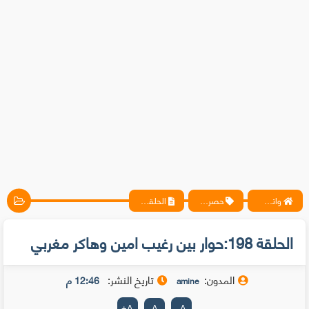
واتس آب ، فيسبوك ، أنترنت ، شروحات تقنية حصرية - المحترف
حصريات
الحلقة 198:حوار بين رغيب امين وهاكر مغربي
الحلقة 198:حوار بين رغيب امين وهاكر مغربي
المدون:
تاريخ النشر:
12:46 م
amine
+
A
A
-
A