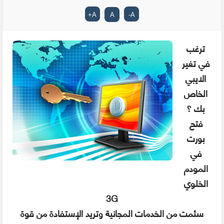
+
A
A
-
A
ترغب
في تغير
الايبي
الخاص
بك ؟
فتح
بورت
في
المودم
الخلوي
3G
سئمت من الخدمات المجانية وتريد الإستفادة من قوة