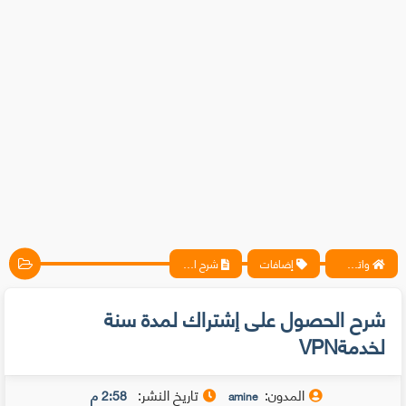
واتس آب ، فيسبوك ، أنترنت ، شروحات تقنية حصرية - المحترف
إضافات
شرح الحصول على إشتراك لمدة سنة لخدمةVPN
شرح الحصول على إشتراك لمدة سنة
لخدمةVPN
المدون:
تاريخ النشر:
2:58 م
amine