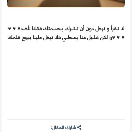
♥ ♥ ♥لا تـقرأ و ترحل دون أن تــتــرك بــصــمتك فكلنا نأخــد
و لكن قـلـيل منا يعــطــي فلا تبخل علينا ببوح قلمك♥ ♥ ♥
شارك المقال: