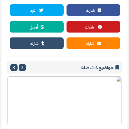
شارك
غرد
شارك
أرسل
شارك
شارك
مواضيع ذات صلة: