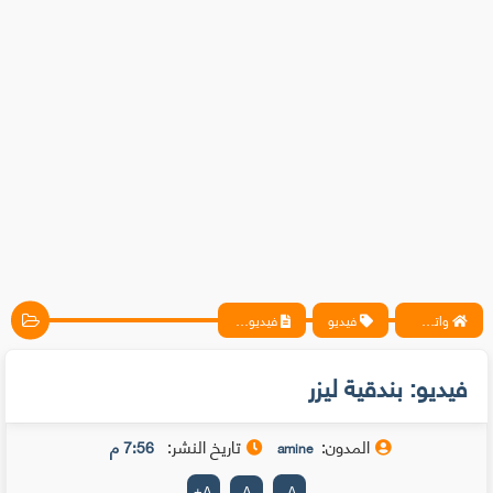
واتس آب ، فيسبوك ، أنترنت ، شروحات تقنية حصرية - المحترف
فيديو
فيديو: بندقية ليزر
فيديو: بندقية ليزر
المدون:
تاريخ النشر:
7:56 م
amine
+
A
A
-
A