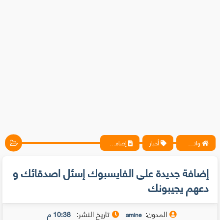
واتس آب ، فيسبوك ، أنترنت ، شروحات تقنية حصرية - المحترف
أخبار
إضافة جديدة على الفايسبوك إسئل اصدقائك و دعهم يجيبونك
إضافة جديدة على الفايسبوك إسئل اصدقائك و
دعهم يجيبونك
المدون:
تاريخ النشر:
10:38 م
amine