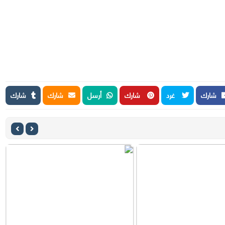
شارك
غرد
شارك
أرسل
شارك
شارك