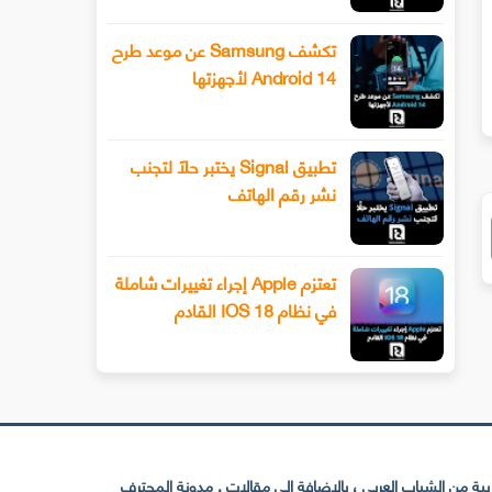
يكتوك تعمل على منصة مستقلة لبث
تعمل يوتيوب على عرض الإعلانا
تكشف Samsung عن موعد طرح
لموسيقى
ميزة فيديو shorts وبالتال
Android 14 لأجهزتها
مع منتجي المحتوى
تطبيق Signal يختبر حلًا لتجنب
نشر رقم الهاتف
تعتزم Apple إجراء تغييرات شاملة
في نظام IOS 18 القادم
 من الشباب العربي ، بالإضافة إلى مقالات . مدونة المحترف