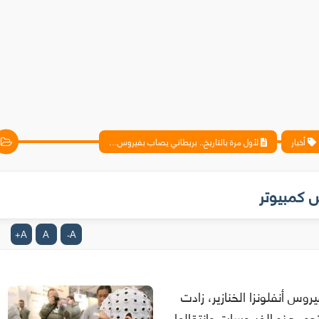
أخبار
لأول مرة بالتاريخ.. بريطاني يصاب بفيروس كمبيوتر
س كمبيوتر
A
A
A
+
-
وس أنفلونزا الخنازير، زادت
حور هذه الفيروسات وانتقالها