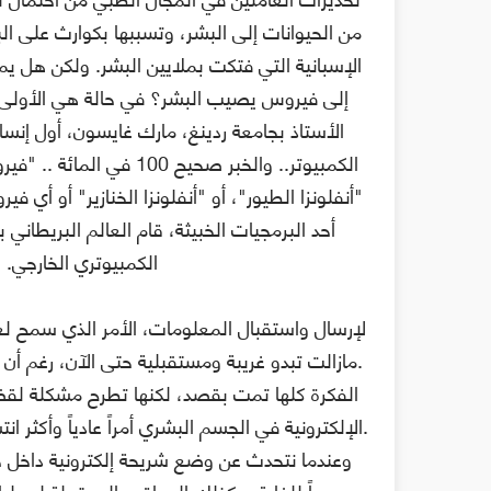
من الحيوانات إلى البشر، وتسببها بكوارث على الب
الإسبانية التي فتكت بملايين البشر. ولكن هل ي
إلى فيروس يصيب البشر؟ في حالة هي الأولى م
الأستاذ بجامعة ردينغ، مارك غايسون، أول إن
الكمبيوتر.. والخبر صحيح 00
"أنفلونزا الطيور"، أو "أنفلونزا الخنازير" أو أي 
أحد البرمجيات الخبيثة، قام العالم البريطاني
الكمبيوتري الخارجي. 
لإرسال واستقبال المعلومات، الأمر الذي سمح لغا
مازالت تبدو غريبة ومستقبلية حتى الآن، رغم أن التكنولوجيا نفسها تستخدم منذ سنوات في عدد من التطبيقات.
الفكرة كلها تمت بقصد، لكنها تطرح مشكلة لقضاي
الإلكترونية في الجسم البشري أمراً عادياً وأكثر انتشاراً مما هو موجود حالياً، حيث الأمر يقتصر على بعض الحالات.
وعندما نتحدث عن وضع شريحة إلكترونية داخل 