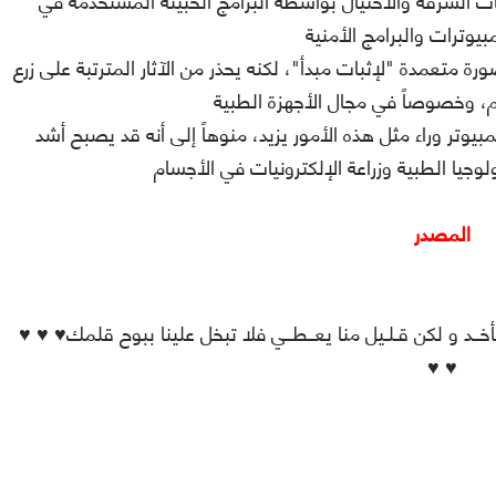
ات السرقة والاحتيال بواسطة البرامج الخبيثة المستخدمة في
 متعمدة "لإثبات مبدأ"، لكنه يحذر من الآثار المترتبة على زرع
وتر وراء مثل هذه الأمور يزيد، منوهاً إلى أنه قد يصبح أشد
المصدر
♥ ♥ ♥لا تـقرأ و ترحل دون أن تــتــرك بــصــمتك فكلنا نأخــد و لكن قـلـيل منا يعــطــي فلا تبخل علينا ببوح قلمك♥
♥ ♥