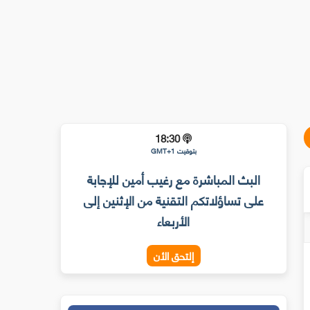
18:30
بتوقيت GMT+1
البث المباشرة مع رغيب أمين للإجابة
على تساؤلاتكم التقنية من الإثنين إلى
الأربعاء
إلتحق الأن