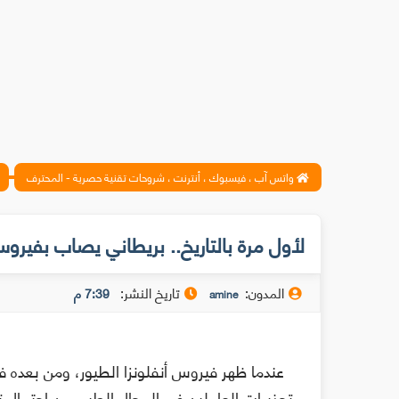
واتس آب ، فيسبوك ، أنترنت ، شروحات تقنية حصرية - المحترف
لأول مرة بالتاريخ.. بريطاني يصاب بفيرو
المدون:
تاريخ النشر:
7:39 م
amine
عندما ظهر فيروس أنفلونزا الطيور، ومن بعده فير
تحذيرات العاملين في المجال الطبي من احتمال ت