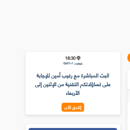
18:30
بتوقيت GMT+1
البث المباشرة مع رغيب أمين للإجابة
على تساؤلاتكم التقنية من الإثنين إلى
الأربعاء
إلتحق الأن