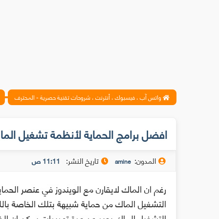
واتس آب ، فيسبوك ، أنترنت ، شروحات تقنية حصرية - المحترف
افضل برامج الحماية لأنظمة تشغيل الما
المدون:
تاريخ النشر:
11:11 ص
amine
رغم ان الماك لايقارن مع الويندوز في عنصر الحما
التشغيل الماك من حماية شبيهة بتلك الخاصة باللي
التشغيل الماك بعيد عن عدة تهديدات يمكن ان ال