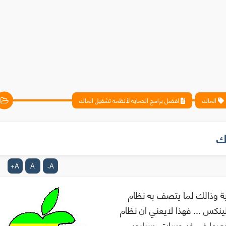
الماك
افضل برامج الحماية لأنظمة تشغيل الماك
ك
A
A
A
+
-
ية وذالك لما يتصف به نظام
نكس ... فهذا لايعني ان نظام
خصها في فيروسات ،سبايوير،