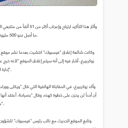
ما أصل نحو 500 مليوناً هم مجمل مشتركي الموقع الإجتماعي.
وكانت شائعة إغلاق "فيسبوك" انتشرت بعدما نشر موقع 
زوكربيرغ، أشار فيه إلى أنه سيتم إغلاق الموقع "لأنه خرج
إدارة الشركة التي دمرت حياته".
وأكد زوكربيرغ، في المقابلة الهاتفية التي قال "ويكلى وورلد
أن أحداً لن يحزن على خطوة كهذه. وقال "بصراحة، أعتقد أ
حقيقية، وهذا أفضل".
وتابع الموقع الحديث مع نائب رئيس "فيسبوك" للشؤون الف