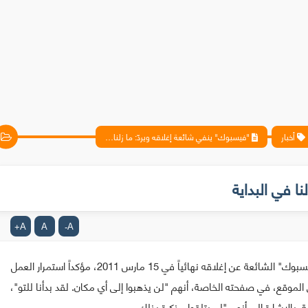
أخبار
"فيسبوك" ينفي شائعة إغلاقه ويردّ: ما زلنا في البداية
ا في البداية
A
A
A
+
-
بعد يومين من انتشارها في فضاء الانترنت، نفى موقع "فيسبوك" الشائعة عن إغلاقه نهائياً في 15 مارس 2011، مؤكداً استمرار العمل
موقع، في صفحته الخاصة، أنهم "لن يذهبوا إلى أي مكان. لقد بدأنا للتو"،