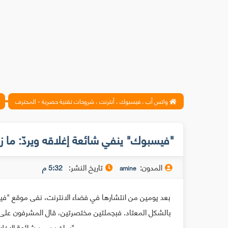
واتس آب ، فيسبوك ، أنترنت ، شروحات تقنية حصرية - المحترف
"فيسبوك" ينفي شائعة إغلاقه ويردّ: ما زلن
المدون:
تاريخ النشر:
5:32 م
amine
بالشكل المعتاد. فبجملتين مختصرتين، قال المشرفون على ال
ساخرين من شائعة الإغلاق بالإشارة إلى أنهم "لم يتلقوا مذكرة بذلك".