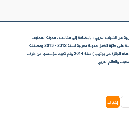
 من الشباب العربي ، بالإضافة إلى مقالات . مدونة المحترف
تأسست سنة 2009 حيث تستقطب الآن عدد كبير من الزوار من كافة ربوع الوطن العربي ، حيث ان مقرها الرئيسي بالمغرب و مديرها امين رغيب ،حاصلة على جائزة افضل مدونة مغربية لسنة 2012 / 2013 ومصنفة
ضمن افضل 10 مدونات عربية حسب المركز الدولي للصحفيين ICFJ سنة 2013 وحاصلة على الجائزة الفضية من يوتوب (اول قناة مغربية تحصل على هذه الجائزة من يوتوب ) سنة 2014 وتم تكريم مؤسسها من طرف