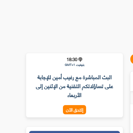
18:30
بتوقيت GMT+1
البث المباشرة مع رغيب أمين للإجابة
على تساؤلاتكم التقنية من الإثنين إلى
الأربعاء
إلتحق الأن