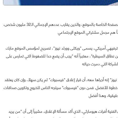
وأثار هذا التأكيد ارتياح وإعجاب أكثر من 51 ألفاً من متتبعي الصفحة الخاصة بالموقع، والذين يقارب عددهم الإجمالي الـ32 مليون شخص،
ترفيهي أمريكي، يسمى "ويكلى وورلد نيوز"، تصريح لمؤسس الموقع مارك
 عن نطاق السيطرة"، معتبراً أنه "يجب أن يضع حدا للضغوط التي تمارس على
 نيوز" إنه أجراها معه، أن قرار إغلاق "فيسبوك" لم يكن سهلاً، وإن كان يعتقد
نها خطوة للأفضل. فمن دون "فيسبوك" سيتجه الناس للخروج وتكوين صداقات
نية أفرات هيومارثي، الذي أكد مسألة الإغلاق، مشيراً إلى أن "من يريد