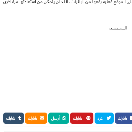
الـــمـــصـــدر
شارك
غرد
شارك
أرسل
شارك
شارك