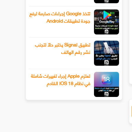
تتخذ Google إجراءات صارمة لرفع
جودة تطبيقات Android
تطبيق Signal يختبر حلًا لتجنب
نشر رقم الهاتف
ك المبلغ الذي يتعين عليك دفعه لمشاركة حساب Netflix مع صديق ابتداء من عام 2023
تعتزم Apple إجراء تغييرات شاملة
في نظام IOS 18 القادم