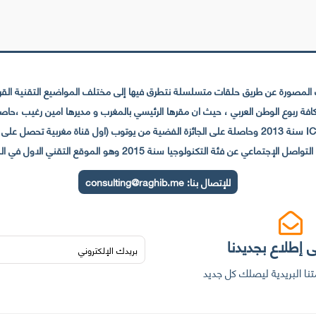
لمصورة عن طريق حلقات متسلسلة نتطرق فيها إلى مختلف المواضيع التقنية القريبة
عي عن فئة التكنولوجيا سنة 2015 وهو الموقع التقني الاول في المغرب والعالم العربي
للإتصال بنا:
consulting@raghib.me
 إطلاع بجديدنا
نا البريدية ليصلك كل جديد