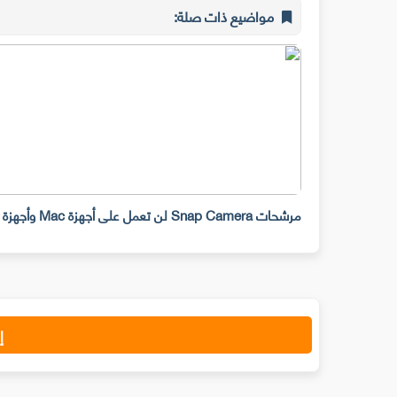
مواضيع ذات صلة:
مرشحات Snap Camera لن تعمل على أجهزة Mac وأجهزة سطح المكتب ابتداء من 25 يناير
إ