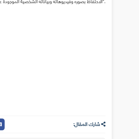
الاحتفاظ بصوره وفيديوهاته وبياناته الشخصية الموجودة على الموقع فعليه رفعها من الإنترنت، لأنه لن يتمكن من استعادتها مرة أخرى".
شارك المقال: