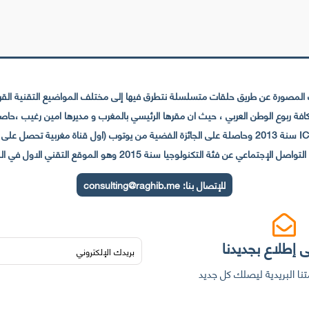
لمصورة عن طريق حلقات متسلسلة نتطرق فيها إلى مختلف المواضيع التقنية القريبة
عي عن فئة التكنولوجيا سنة 2015 وهو الموقع التقني الاول في المغرب والعالم العربي
للإتصال بنا:
consulting@raghib.me
 إطلاع بجديدنا
نا البريدية ليصلك كل جديد