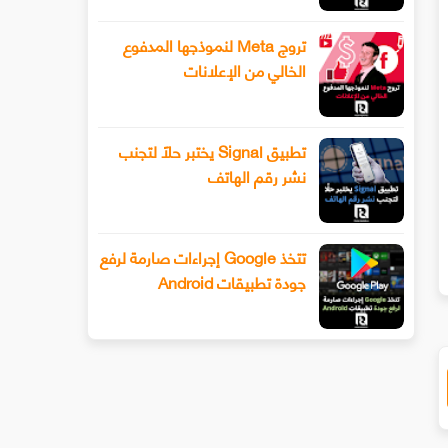
تروج Meta لنموذجها المدفوع
الخالي من الإعلانات
تطبيق Signal يختبر حلًا لتجنب
نشر رقم الهاتف
يف تنشئ خزينتك السرية على الويندوز
لمتصفحك غوغل كروم
تتخذ Google إجراءات صارمة لرفع
جودة تطبيقات Android