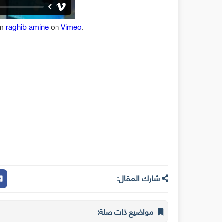
om
raghib amine
on
Vimeo
.
شارك المقال:
مواضيع ذات صلة: