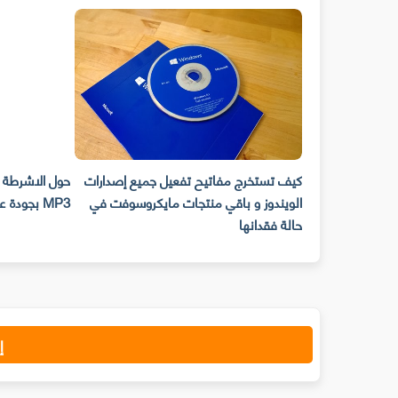
ي نفسك من إختراق
كيف تستخرج مفاتيح تفعيل جميع إصدارات
 Upnp
الويندوز و باقي منتجات مايكروسوفت في
MP3 بجودة عالية وبكل سهولة !!
حالة فقدانها
إ