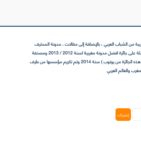
 من الشباب العربي ، بالإضافة إلى مقالات . مدونة المحترف
تأسست سنة 2009 حيث تستقطب الآن عدد كبير من الزوار من كافة ربوع الوطن العربي ، حيث ان مقرها الرئيسي بالمغرب و مديرها امين رغيب ،حاصلة على جائزة افضل مدونة مغربية لسنة 2012 / 2013 ومصنفة
ضمن افضل 10 مدونات عربية حسب المركز الدولي للصحفيين ICFJ سنة 2013 وحاصلة على الجائزة الفضية من يوتوب (اول قناة مغربية تحصل على هذه الجائزة من يوتوب ) سنة 2014 وتم تكريم مؤسسها من طرف