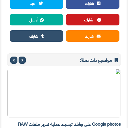
شارك
غرد
شارك
أرسل
شارك
شارك
مواضيع ذات صلة:
Google photos على وشك تبسيط عملية تحرير ملفات RAW
قامت Google بتغيير صفحتها الر