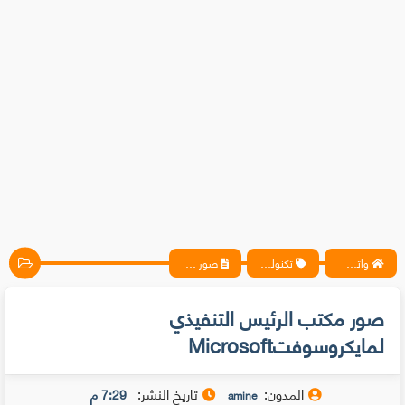
واتس آب ، فيسبوك ، أنترنت ، شروحات تقنية حصرية - المحترف
تكنولوجيا
صور مكتب الرئيس التنفيذي لمايكروسوفتMicrosoft
صور مكتب الرئيس التنفيذي
لمايكروسوفتMicrosoft
المدون:
تاريخ النشر:
7:29 م
amine