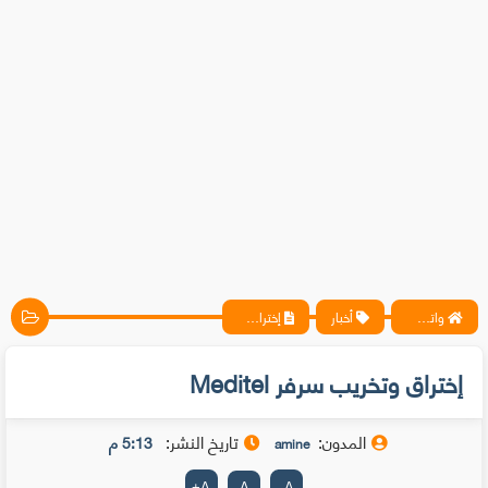
واتس آب ، فيسبوك ، أنترنت ، شروحات تقنية حصرية - المحترف
أخبار
إختراق وتخريب سرفر Meditel
إختراق وتخريب سرفر Meditel
المدون:
تاريخ النشر:
5:13 م
amine
+
A
A
-
A