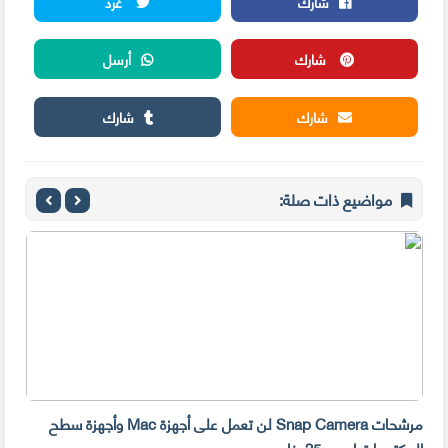
شارك
غرد
شارك
أرسل
شارك
شارك
مواضيع ذات صلة:
مرشحات Snap Camera لن تعمل على أجهزة Mac وأجهزة سطح