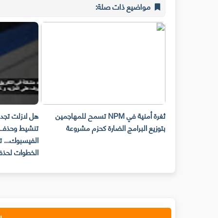
مواضيع ذات صلة:
رسالة المحذوفة
ثغرة أمنية في NPM تسمح للمهاجمين
هل لازلت تجد 
بتوزيع البرامج الضارة كحزم مشروعة
تنشيط وحذف 
الفيسبوك... ت
الخطوات لحذف
إ