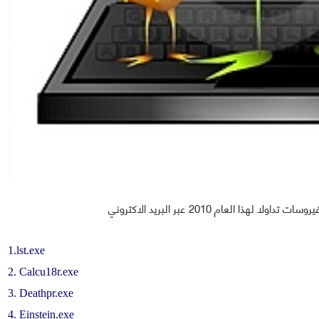
1.lst.exe
2. Calcu18r.exe
3. Deathpr.exe
4. Einstein.exe