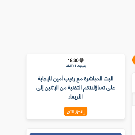
18:30
بتوقيت GMT+1
البث المباشرة مع رغيب أمين للإجابة
على تساؤلاتكم التقنية من الإثنين إلى
الأربعاء
إلتحق الأن