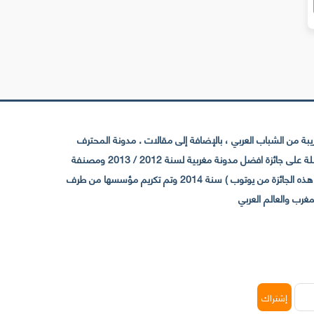
 من الشباب العربي ، بالإضافة إلى مقالات . مدونة المحترف
تأسست سنة 2009 حيث تستقطب الآن عدد كبير من الزوار من كافة ربوع الوطن العربي ، حيث ان مقرها الرئيسي بالمغرب و مديرها امين رغيب ،حاصلة على جائزة افضل مدونة مغربية لسنة 2012 / 2013 ومصنفة
ضمن افضل 10 مدونات عربية حسب المركز الدولي للصحفيين ICFJ سنة 2013 وحاصلة على الجائزة الفضية من يوتوب (اول قناة مغربية تحصل على هذه الجائزة من يوتوب ) سنة 2014 وتم تكريم مؤسسها من طرف