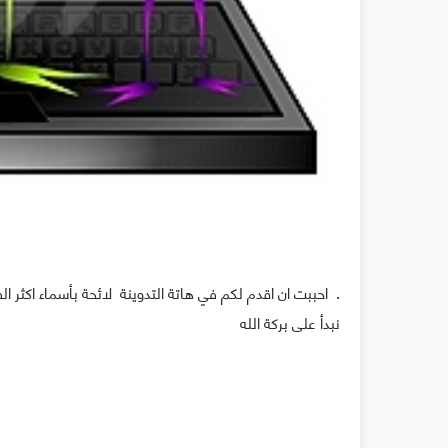
احببت ان اقدم لكم في هاتة التدوينة لائحة بأسماء اكثر الفيروسات تداولا لهذا العام 2010 عبر البريد الاكتروني .
نبدأ على بركة الله