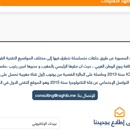
لمصورة عن طريق حلقات متسلسلة نتطرق فيها إلى مختلف المواضيع التقنية القريبة
عي عن فئة التكنولوجيا سنة 2015 وهو الموقع التقني الاول في المغرب والعالم العربي
للإتصال بنا:
consulting@raghib.me
 إطلاع بجديدنا