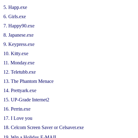
5. Happ.exe
6. Girls.exe
7. Happy90.exe
8. Japanese.exe
9. Keypress.exe
10. Kitty.exe
11. Monday.exe
12. Teletubb.exe
13. The Phantom Menace
14. Prettyark.exe
15. UP-Grade Internet2
16. Perrin.exe
17. I Love you
18. Celcom Screen Saver or Celsaver.exe
19. Win a Holiday E-MAIL