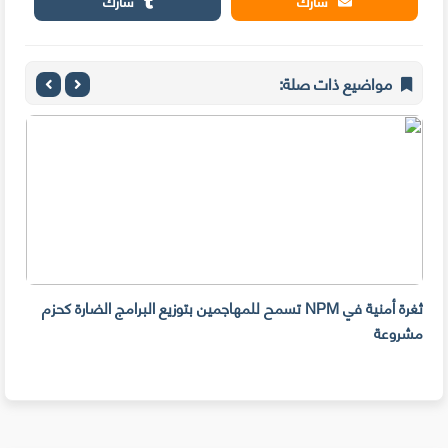
شارك
شارك
مواضيع ذات صلة:
ثغرة أمنية في NPM تسمح للمهاجمين بتوزيع البرامج الضارة كحزم
هل ل
مشروعة
على 
حسا