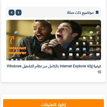
مواضيع ذات صلة:
بحذفه الآن
كيفية إزالة Internet Explorer بالكامل من نظام التشغيل Windows
10
على 
إظهار التعليقات