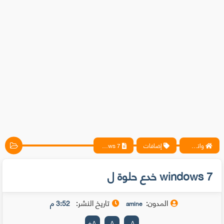
واتس آب ، فيسبوك ، أنترنت ، شروحات تقنية حصرية - المحترف
إضافات
windows 7 خدع حلوة ل
windows 7 خدع حلوة ل
المدون:
تاريخ النشر:
3:52 م
amine
+
A
A
-
A