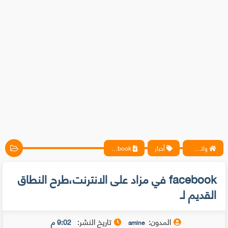
واتس آب ، فيسبوك ، أنترنت ، شروحات تقنية حصرية - المحترف
أخبار
facebook في مزاد على الانترنت،طرح النطاق القديم لـ
facebook في مزاد على الانترنت،طرح النطاق
القديم لـ
المدون:
تاريخ النشر:
9:02 م
amine