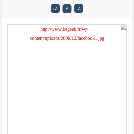
+
A
A
-
A