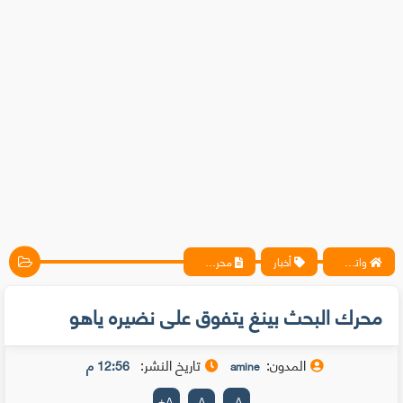
واتس آب ، فيسبوك ، أنترنت ، شروحات تقنية حصرية - المحترف
أخبار
محرك البحث بينغ يتفوق على نضيره ياهو
محرك البحث بينغ يتفوق على نضيره ياهو
المدون:
تاريخ النشر:
12:56 م
amine
+
A
A
-
A