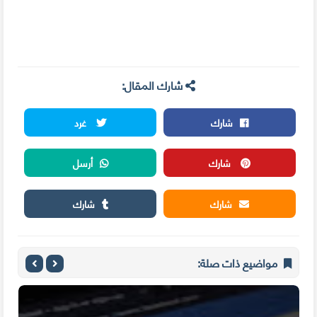
شارك المقال:
شارك
غرد
شارك
أرسل
شارك
شارك
مواضيع ذات صلة: