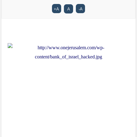
+
A
A
-
A
بات القلق يساور مختلف البلدان من أن حربًا من طراز جديدة نشبت في
العالم المعاصر ستكون آثارها وخسائرها من طراز جديد قد لا تؤدي مباشرة
بحياة البشر، ولكنها تعرض أمن دولهم للخطر الجدي. وتتابع روسيا عن كثب
هذه التطورات خصوصًا أن قدرات شبكاتها مازالت محدودة.
فالح الحمراني من موسكو:
لم تبدأ الحرب الالكترونية التي
يتوقع العالم اتساع رقعتها مستقبلاً مع الهجوم الذي تعرضت له
أجهزة الحاسوب في محطة بوشهر الإيرانية، بل إن تاريخها يعود