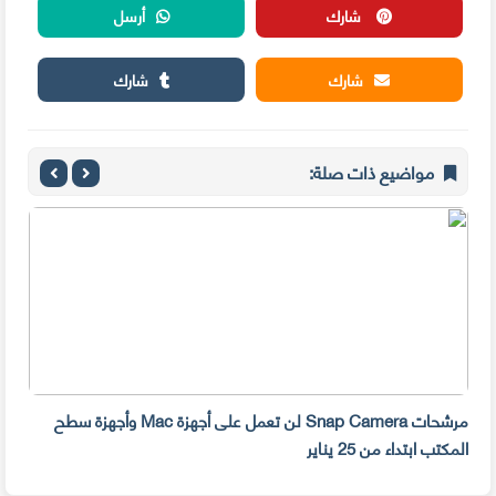
شارك
أرسل
شارك
شارك
مواضيع ذات صلة:
مرشحات Snap Camera لن تعمل على أجهزة Mac وأجهزة سطح
المكتب ابتداء من 25 يناير
صديق