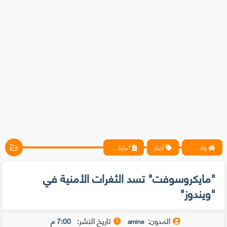
واتس آب ، فيسبوك ، أنترنت ، شروحات تقنية حصرية - المحترف
أخبار
"مايكروسوفت" تسد الثغرات الأمنية في "ويندوز"
"مايكروسوفت" تسد الثغرات الأمنية في
"ويندوز"
المدون:
تاريخ النشر:
7:00 م
amine