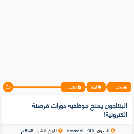
واتس آب ، فيسبوك ، أنترنت ، شروحات تقنية حصرية - المحترف
أخبار
البنتاجون يمنح موظفيه دورات قرصنة الكترونية!
البنتاجون يمنح موظفيه دورات قرصنة
الكترونية!
المدون:
تاريخ النشر:
8:49 م
Hanane ALLIOUI