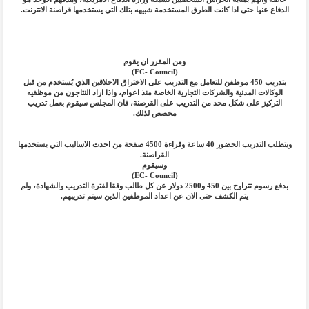
الدفاع عنها حتى اذا كانت الطرق المستخدمة شبيهه بتلك التي يستخدمها قراصنة الانترنت.
ومن المقرر ان يقوم
(EC- Council)
بتدريب 450 موظفن للتعامل مع التدريب على الاختراق الاخلاقين الذي يُستخدم من قبل
الوكالات المدنية والشركات التجارية الخاصة منذ اعوام، واذا اراد النتاجون من موظفيه
التركيز على شكل محد من التدريب على القرصنة، فان المجلس سيقوم بعمل تدريب
مخصص لذلك.
ويتطلب التدريب الحضور 40 ساعة وقراءة 4500 صفحة من احدث الاساليب التي يستخدمها
القراصنة.
وسيقوم
(EC- Council)
بدفع رسوم تتراوح بين 450 و2500 دولار عن كل طالب وفقا لفترة التدريب والشهادة، ولم
يتم الكشف حتى الان عن اعداد الموظفين الذين سيتم تدريبهم.