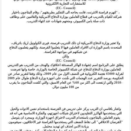
للاستشارات التجارية الالكترونية
(EC- Council)
، "لتهزم قراصنة الانترنت، فانت بحاجه الى التفكير بطريقتهم"، وقام البنتاجون باختيار
شركته للقيام بالتدريب في قطاع العاملين بوزارة الدفاع الامريكية والقائمين على وظائف
ذات صلة بامن الكمبيوتر، ومنحهم شهادات عند انتهاء التدريب.
ولا تعتبر وزارة الدفاع الامريكية ان ذلك التدريب قرصنة، فيرى الكولونيل اريك باترباف،
المتحدث باسم الوزارة ان الافراد العاملين فيها لا يتعلموا القرصنة، ولكنهم يتعلمون الدفاع
عن شبكتهم في مواجهة القراصنة.
ولكن
(EC- Council)
يطلق على البرنامج اسم (شهادة الهاكر المصدقة اخلاقيا)، والهدف من التدريب هو التدريس
للعاملين بوزارة الدفاع للدفاع عن شبكة الكمبيوتر الخاصة بالوزارة، خاصة وانها تعرضت
لقرابة 45000 هجمة الكتروانية في النصف الاول من عام 2009، وذلك وفقا لتقرير صادر عن
الحكومة، ورصد التقرير عدد الهجمات التي شُنت على اجهزة وزارة الدفاع طوال عام 2009
-2010 والتي ارتفعت الى اكثر من 60% عن العام الاسبق، والتي كلفت البنتاجون ما يقرب
من 100 مليون دولار.
واشار بافاسي ان التريب يركز على تدريس فن القرصنة باستخدام نفس الادوات والحيل
التي يستخدمها الهاكرز التقليديين لاختراق شبكات اجهزتهم، والفكرة الاساسية هي انه قد
يقوم العاملين بالبنتاجون باستخدام التدريب لاختراق اجهزة الوزارة، وبمجرد ان يتوصل
"القرصان الاخلاقي" الى نقاط الضعف التي يستخدمها القراصنة غير الاخلاقيين، سيقومون
بزيادة الامن لحذف اي تهديد محتمل.
خاصة وانهم بمثابة الحراس الشخصيين لشبكة وزارة الدفاع الامريكية، وهدفهم الاوحد هو