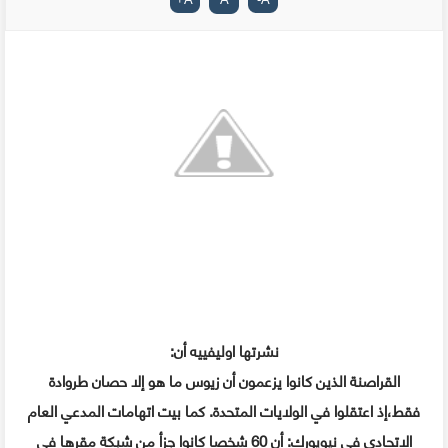
نشرتها اوليفييه أن:
القراصنة الذين كانوا يزعمون أن زيوس ما هو إلا حصان طروادة
فقط،إذ اعتقلوا في الولايات المتحدة. كما بيت اتهامات المدعي العام
الاتحادي في نيويورك: أن 60 شخصا كانوا جزأ من شبكة مقرها في