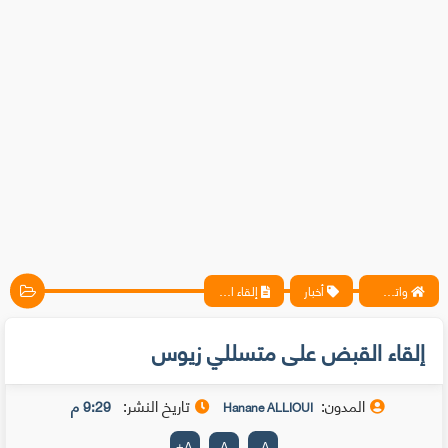
واتس آب ، فيسبوك ، أنترنت ، شروحات تقنية حصرية - المحترف
أخبار
إلقاء القبض على متسللي زيوس
إلقاء القبض على متسللي زيوس
المدون:
تاريخ النشر:
9:29 م
Hanane ALLIOUI
+
A
A
-
A