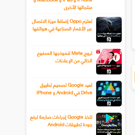
منتجاتها الأخرى
تعتزم Oppo إضافة ميزة الاتصال
سيحصل هاتف Xiaomi 13 أخيرًا على عدسة
طرح Snapchat المزيد من أدوا
عبر الأقمار الصناعية في هواتفها
ليفوتوغرافي
الفيديو المتقدمة باستخدام وضع ا
تروج Meta لنموذجها المدفوع
الخالي من الإعلانات
تعيد Google تصميم تطبيق
Drive في Android و iPhone
تتخذ Google إجراءات صارمة لرفع
جودة تطبيقات Android