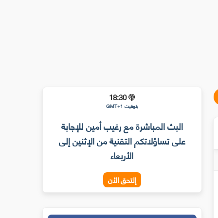
18:30
بتوقيت GMT+1
البث المباشرة مع رغيب أمين للإجابة
على تساؤلاتكم التقنية من الإثنين إلى
الأربعاء
إلتحق الأن