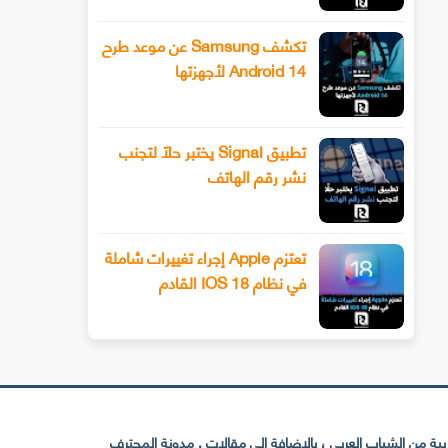
تكشف Samsung عن موعد طرح
Android 14 لأجهزتها
تطبيق Signal يختبر حلًا لتجنب
نشر رقم الهاتف
تعتزم Apple إجراء تغييرات شاملة
في نظام IOS 18 القادم
 من الشباب العربي ، بالإضافة إلى مقالات . مدونة المحترف