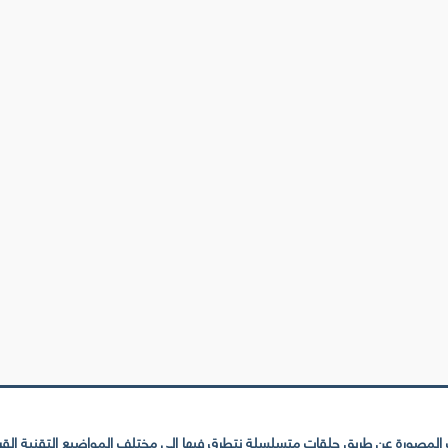
لمصورة عن طريق حلقات متسلسلة نتطرق فيها إلى مختلف المواضيع التقنية القريبة