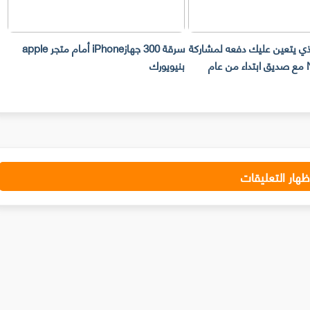
لذي يتعين عليك دفعه لمشاركة
سرقة 300 جهازiPhone أمام متجر apple
حساب Netflix مع صديق ابتداء من عام
بنيويورك
ت
ظهار التعليقات