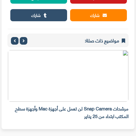
شارك
شارك
مواضيع ذات صلة:
مرشحات Snap Camera لن تعمل على أجهزة Mac وأجهزة سطح
المكتب ابتداء من 25 يناير
صديق