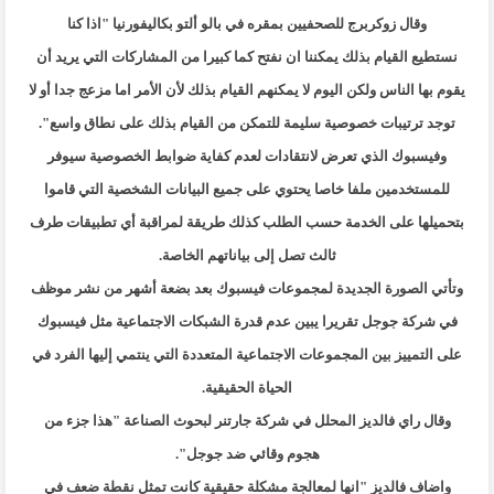
وقال زوكربرج للصحفيين بمقره في بالو ألتو بكاليفورنيا "اذا كنا
نستطيع
القيام بذلك يمكننا ان نفتح كما كبيرا من المشاركات التي يريد أن
يقوم بها
الناس ولكن اليوم لا يمكنهم القيام بذلك لأن الأمر اما مزعج جدا أو لا
توجد
ترتيبات خصوصية سليمة للتمكن من القيام بذلك على نطاق واسع
."
وفيسبوك الذي تعرض لانتقادات لعدم كفاية ضوابط الخصوصية سيوفر
للمستخدمين
ملفا خاصا يحتوي على جميع البيانات الشخصية التي قاموا
بتحميلها على الخدمة
حسب الطلب كذلك طريقة لمراقبة أي تطبيقات طرف
ثالث تصل إلى بياناتهم
الخاصة
.
وتأتي الصورة الجديدة لمجموعات فيسبوك بعد بضعة أشهر من نشر موظف
في شركة
جوجل تقريرا يبين عدم قدرة الشبكات الاجتماعية مثل فيسبوك
على التمييز بين
المجموعات الاجتماعية المتعددة التي ينتمي إليها الفرد في
الحياة الحقيقية
.
وقال راي فالديز المحلل في شركة جارتنر لبحوث الصناعة "هذا جزء من
هجوم وقائي ضد جوجل
."
واضاف فالديز "انها لمعالجة مشكلة حقيقية كانت تمثل نقطة ضعف في