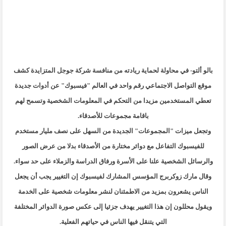
بالو
ألتو- في محاولة لحماية ريادته من منافسة شركة جوجل المتزايدة كشف
موقع
التواصل الاجتماعي رقم واحد في العالم "فيسبوك" عن أدوات جديدة
تعطي
المستخدمين مزيدا من التحكم في المعلومات الشخصية وتسمح لهم
باقامة مجموعات
للأصدقاء
.
وتجعل ميزات "المجموعات" الجديدة من السهل على نصف مليار مستخدم
للفيسبوك
التفاعل مع دوائر مختارة من الأصدقاء بدلا من عرض الصور
والرسائل الشخصية
علنا على الأسرة ورفاق الدراسة والزملاء على حد سواء
.
وقال مارك زوكربرج المؤسس المشارك لفيسبوك إن التغيير يجب أن يجعل
الناس
يشعرون بمزيد من الاطمئنان لنشر معلومات شخصية على الخدمة
ويقول محللون إن
هذا التغيير يهدف جزئيا إلى عكس صورة الدوائر المختلفة
التي يتنقل فيها
الناس في حياتهم الفعلية
.