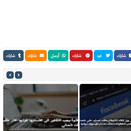
شارك
غرد
شارك
أرسل
شارك
شارك