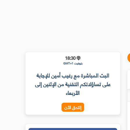
18:30
بتوقيت GMT+1
البث المباشرة مع رغيب أمين للإجابة
على تساؤلاتكم التقنية من الإثنين إلى
الأربعاء
إلتحق الأن