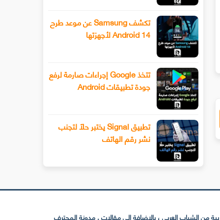
صريا ! طريقة حذف الايكلود من هواتف
5 ميزات لجهاز iPhone 11 
تكشف Samsung عن موعد طرح
يفون الإصدار 12 و 13 من نظام التشغيل
تذكرها آبل في عرضها التقديمي !
Android 14 لأجهزتها
تتخذ Google إجراءات صارمة لرفع
جودة تطبيقات Android
تطبيق Signal يختبر حلًا لتجنب
نشر رقم الهاتف
 من الشباب العربي ، بالإضافة إلى مقالات . مدونة المحترف