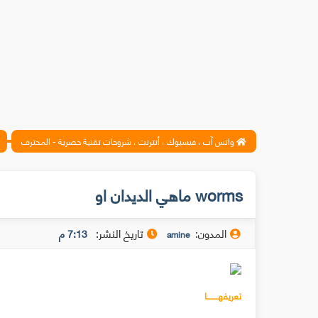
واتس آب ، فيسبوك ، أنترنت ، شروحات تقنية حصرية - المحترف
worms ماهي الديدان او
المدون:
تاريخ النشر:
7:13 م
amine
تعريفهــــــــا
هي برامج صغيرة قائمة بذاتها غير معتمدة على غيرها صنعت للقيام ب