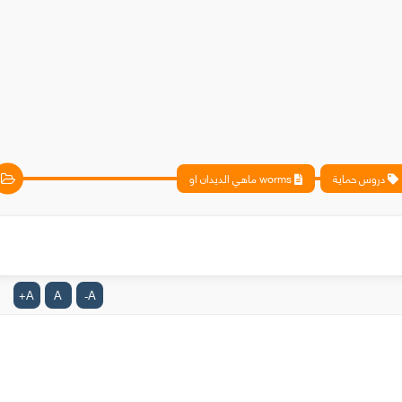
دروس حماية
worms ماهي الديدان او
A
A
A
+
-
أعمال تدميرية