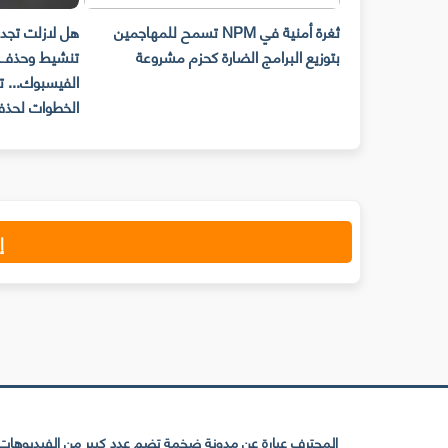
رسالة المحذوفة
ثغرة أمنية في NPM تسمح للمهاجمين
هل لازلت تجد 
بتوزيع البرامج الضارة كحزم مشروعة
تنشيط وحذف 
الفيسبوك... ت
الخطوات لحذف
إ
المحترف عبارة عن مدونة ضخمة تضم عدد كبير من الفيديوهات ا