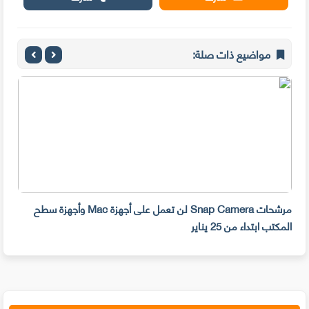
مواضيع ذات صلة:
مرشحات Snap Camera لن تعمل على أجهزة Mac وأجهزة سطح
المكتب ابتداء من 25 يناير
صديق