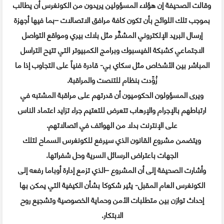
وقالت الصحيفة إن هؤلاء المسؤولين يريدون من الكونغرس أن يطالب
بموجب تلك اللوائح بأن تكون كافة مرافق الاتصالات –بما فيها أجهزة
إرسال البريد الإلكتروني المشفََّر مثل بلاك بيري ومواقع التواصل
الاجتماعي كشبكة الفيسبوك وبرامج الكمبيوتر التي تتيح التراسل
المباشر بين الأشخاص مثل سكاي بي- قادرة فنياً على التجاوب إذا ما
زُوِّدت بنظام للتنصت والمراقبة.
ويرى المسؤولون الحكوميون أن قدرتهم على مراقبة المشتبه في
ارتباطهم بالإجرام والإرهاب تتعرض للتعتيم جراء تزايد اعتماد الناس
على الإنترنت بدلا من الهواتف في اتصالاتهم.
ويتضمن مشروع القانون الذي سيرفع للكونغرس السماح لتلك
الجهات باعتراض الرسائل السرية وحل شفراتها.
وأشارت الصحيفة إلى أن المشروع –الذي تزمع إدارة أوباما رفعه إلى
الكونغرس العام المقبل- يثير شكوكا بشأن الكيفية التي يمكن بها
إحداث توازن بين متطلبات الأمن وحماية الخصوصية وتشجيع روح
الابتكار.