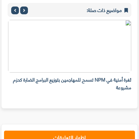
مواضيع ذات صلة:
ثغرة أمنية في NPM تسمح للمهاجمين بتوزيع البرامج الضارة كحزم
هل ل
مشروعة
على 
حسا
إظهار التعليقات