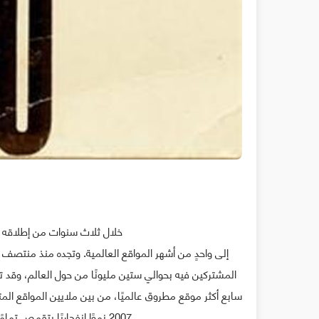
خلال ثلاث سنوات من إطلاقه رسميًا في: 4/2/2004، 
سابع أكثر موقع مطروق عالميًا، من بين ملايين المواقع المت
2007 نموًا انفجاريًا يتقمص تمامًا شكل دالة أسية كما يمكن أن يلاحظ الناظر إليها.