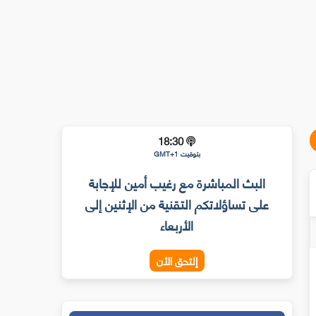
18:30
بتوقيت GMT+1
البث المباشرة مع رغيب أمين للإجابة
على تساؤلاتكم التقنية من الإثنين إلى
الأربعاء
إلتحق الأن