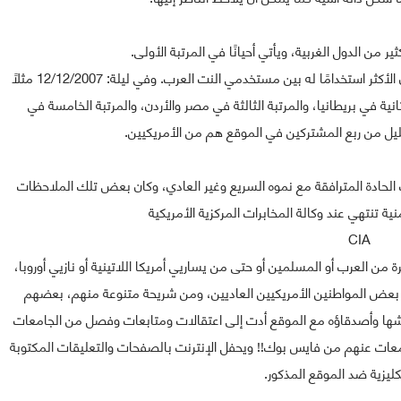
ر من الدول الغربية، ويأتي أحيانًا في المرتبة الأولى.
ويعتبر مستخدمو النت المصريون ثم الأردنيون ثم الإماراتيون الأكثر استخدامًا له بين مستخدمي النت العرب. وفي ليلة: 12/12/2007 مثلًا
انية في بريطانيا، والمرتبة الثالثة في مصر والأردن، والمرتبة الخامسة في
بقليل من ربع المشتركين في الموقع هم من الأمريكيين.
الحادة المترافقة مع نموه السريع وغير العادي، وكان بعض تلك الملاحظات
ة تنتهي عند وكالة المخابرات المركزية الأمريكية
CIA
ة من العرب أو المسلمين أو حتى من يساريي أمريكا اللاتينية أو نازيي أوروبا،
 بعض المواطنين الأمريكيين العاديين، ومن شريحة متنوعة منهم، بعضهم
ايشها وأصدقاؤه مع الموقع أدت إلى اعتقالات ومتابعات وفصل من الجامعات
عات عنهم من فايس بوك!! ويحفل الإنترنت بالصفحات والتعليقات المكتوبة
نكليزية ضد الموقع المذكور.