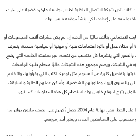
يد، رفعت شركة إنترنت كانت تدير شبكة الاتصال الداخلية لطلاب جامعة هارفرد قضية على مارك
تعاقدوا معه على إعداده، لكي ينشأ موقعه فايس بوك.
رف الاجتماعي يتألف حاليًا من آلاف، إن لم يكن عشرات آلاف المجموعات أو
 أو مكان عمل أو دائرة اهتمامات فنية أو مهنية أو سياسية محددة، يتعرف
 والصور التي ينشرها كل منتسب عن نفسه، عبر صفحته الخاصة التي يضع
ه في الشبكة، ويضم مجموع هذه الشبكات حاليًا معظم طلبة الجامعات
ذيتها بتفاصيل كثيرة عن أنفسهم مثل نوعية الكتب التي يقرأونها، والأفلام
تي ينتسبون إليها، وعناوينهم الشخصية، وأماكن عملهم الحالية والسابقة،
نوني يتيح لموقع فايس بوك استخدام كل هذه المعلومات كما ترى.
ولكن هنا تتعقد الأمور قليلًا، عندما تدخل أجندة سياسية ما على الخط: ففي نهاية عام 2004 حصل زُكربرغ على نصف مليون دولار من