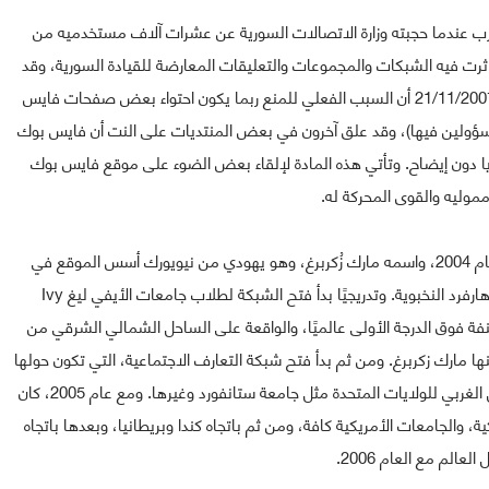
ب عندما حجبته وزارة الاتصالات السورية عن عشرات آلاف مستخدميه من
ان الأسباب في: 18/11/2007، بعدما تكاثرت فيه الشبكات والمجموعات والتعليقات المعارضة للقيادة السورية، وقد
ذكر تقريرٌ في النسخة الإلكترونية من صحيفة (الأخبار) في 21/11/2007 أن السبب الفعلي للمنع ربما يكون احتواء بعض صفحات فايس
سؤولين فيها)، وقد علق آخرون في بعض المنتديات على النت أن فايس بوك
ا دون إيضاح. وتأتي هذه المادة لإلقاء بعض الضوء على موقع فايس بوك
موليه والقوى المحركة له.
مؤسس موقع فايس بوك كان طالبًا في جامعة هارفرد عام 2004، واسمه مارك زُكربرغ، وهو يهودي من نيويورك أسس الموقع في
البداية كشبكة للتعارف لطلاب البكالوريوس في جامعة هارفرد النخبوية. وتدريجيًا بدأ فتح الشبكة لطلاب جامعات الأيفي ليغ Ivy
صنفة فوق الدرجة الأولى عالميًا، والواقعة على الساحل الشمالي الشرقي من
نها مارك زكربرغ. ومن ثم بدأ فتح شبكة التعارف الاجتماعية، التي تكون حولها
موقع فايس بوك، باتجاه جامعات نخبوية أخرى على الساحل الغربي للولايات المتحدة مثل جامعة ستانفورد وغيرها. ومع عام 2005، كان
، والجامعات الأمريكية كافة، ومن ثم باتجاه كندا وبريطانيا، وبعدها باتجاه
العالم مع العام 2006.