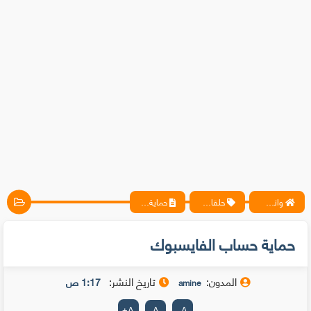
واتس آب ، فيسبوك ، أنترنت ، شروحات تقنية حصرية - المحترف
حلقات متخصيصي الحماية
حماية حساب الفايسبوك
حماية حساب الفايسبوك
المدون:
تاريخ النشر:
1:17 ص
amine
+
A
A
-
A