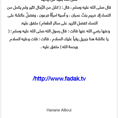
قال صلى الله عليه وسلم ، قال : ( كمُل من الرِّجال كثير ولم يكمل من
النساء إلا مَريم بنتُ عمران ، و آسية امرأةُ فرعون ، وفضلُ عائشة على
النساء كفضل الثريد على سائر الطعام ) متفق عليه.
وعنها رضي الله عنها قالت : قال رسول الله صلى الله عليه وسلم : (
يا عائشة هذا جبريل يقرأ عليك السلام ، قالت : قلت وعليه السلام
ورحمة الله ) متفق عليه .
http://www.fadak.tv/
Hanane Allioui