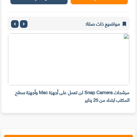
مواضيع ذات صلة:
مرشحات Snap Camera لن تعمل على أجهزة Mac وأجهزة سطح
المكتب ابتداء من 25 يناير
صديق