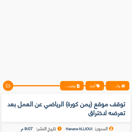
واتس آب ، فيسبوك ، أنترنت ، شروحات تقنية حصرية - المحترف
أخبار
توقف موقع (يمن كورة) الرياضي عن العمل بعد تعرضه لاختراق
توقف موقع (يمن كورة) الرياضي عن العمل بعد
تعرضه لاختراق
المدون:
تاريخ النشر:
9:07 م
Hanane ALLIOUI