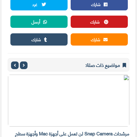
شارك
غرد
شارك
أرسل
شارك
شارك
مواضيع ذات صلة:
مرشحات Snap Camera لن تعمل على أجهزة Mac وأجهزة سطح