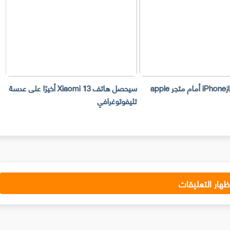
سرقة 300 جهازiPhone أمام متجر apple
سيحصل هاتف Xiaomi 13 أخيرًا على عدسة
تليفوتوغرافي
ا
ظهار التعليقات