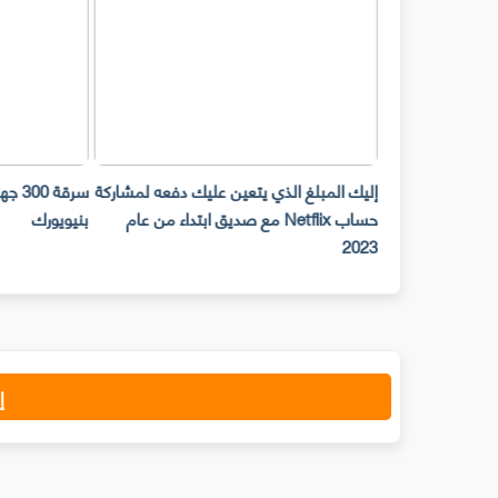
حات Snap Camera لن تعمل على
إليك المبلغ الذي يتعين عليك دفعه لمشاركة
ح المكتب ابتداء من
حساب Netflix مع صديق ابتداء من عام
بنيويورك
2023
إ