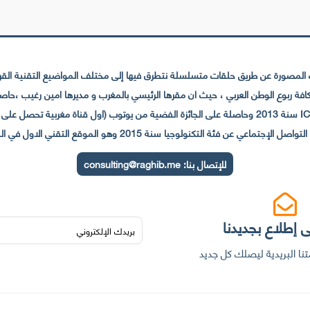
لمصورة عن طريق حلقات متسلسلة نتطرق فيها إلى مختلف المواضيع التقنية القريبة
عي عن فئة التكنولوجيا سنة 2015 وهو الموقع التقني الاول في المغرب والعالم العربي
للإتصال بنا:
consulting@raghib.me
 إطلاع بجديدنا
نا البريدية ليصلك كل جديد