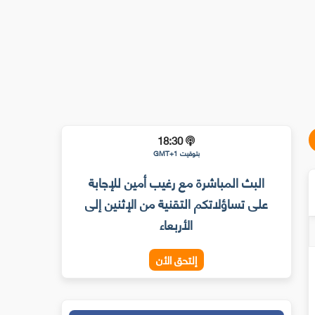
18:30
بتوقيت GMT+1
البث المباشرة مع رغيب أمين للإجابة
على تساؤلاتكم التقنية من الإثنين إلى
الأربعاء
إلتحق الأن