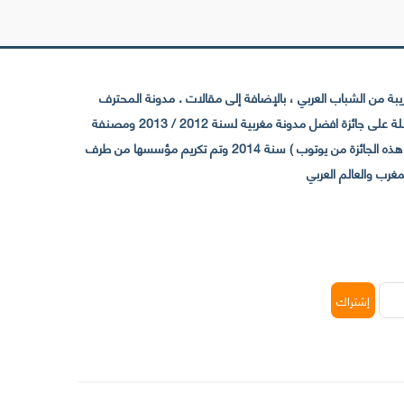
 من الشباب العربي ، بالإضافة إلى مقالات . مدونة المحترف
تأسست سنة 2009 حيث تستقطب الآن عدد كبير من الزوار من كافة ربوع الوطن العربي ، حيث ان مقرها الرئيسي بالمغرب و مديرها امين رغيب ،حاصلة على جائزة افضل مدونة مغربية لسنة 2012 / 2013 ومصنفة
ضمن افضل 10 مدونات عربية حسب المركز الدولي للصحفيين ICFJ سنة 2013 وحاصلة على الجائزة الفضية من يوتوب (اول قناة مغربية تحصل على هذه الجائزة من يوتوب ) سنة 2014 وتم تكريم مؤسسها من طرف