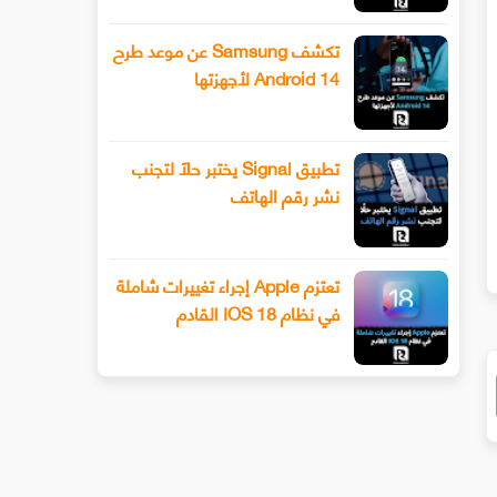
تكشف Samsung عن موعد طرح
Android 14 لأجهزتها
تطبيق Signal يختبر حلًا لتجنب
طرح Snapchat المزيد من أدوات تحرير
تيكتوك تعمل على منصة مستقلة
نشر رقم الهاتف
لفيديو المتقدمة باستخدام وضع المخرج
الموسيقى
تعتزم Apple إجراء تغييرات شاملة
في نظام IOS 18 القادم