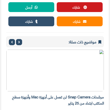
شارك
أرسل
شارك
شارك
مواضيع ذات صلة:
مرشحات Snap Camera لن تعمل على أجهزة Mac وأجهزة سطح
المكتب ابتداء من 25 يناير
صديق