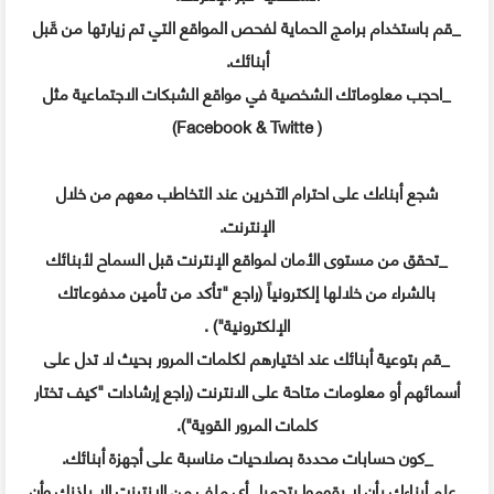
_قم باستخدام برامج الحماية لفحص المواقع التي تم زيارتها من قَبل
أبنائك.
_احجب معلوماتك الشخصية في مواقع الشبكات الاجتماعية مثل
( Facebook & Twitte)
شجع أبناءك على احترام الآخرين عند التخاطب معهم من خلال
الإنترنت.
_تحقق من مستوى الأمان لمواقع الإنترنت قبل السماح لأبنائك
بالشراء من خلالها إلكترونياً (راجع "تأكد من تأمين مدفوعاتك
الإلكترونية") .
_قم بتوعية أبنائك عند اختيارهم لكلمات المرور بحيث لا تدل على
أسمائهم أو معلومات متاحة على الانترنت (راجع إرشادات "كيف تختار
كلمات المرور القوية").
_كون حسابات محددة بصلاحيات مناسبة على أجهزة أبنائك.
_علم أبناءك بأن لا يقوموا بتحميل أي ملف من الإنترنت إلا بإذنك وأن