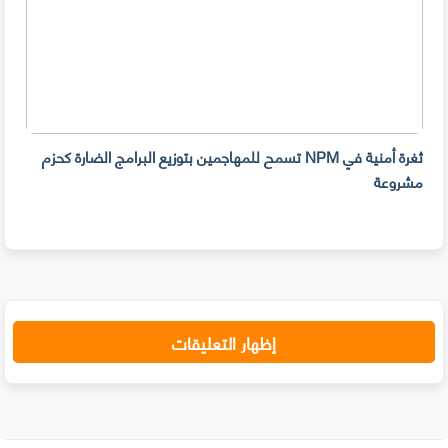
ثغرة أمنية في NPM تسمح للمهاجمين بتوزيع البرامج الضارة كحزم
هل ل
مشروعة
على 
حسا
إظهار التعليقات