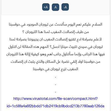
+
A
A
-
A
السلام عليكم نعم اليوم سأتحدث عن تروجان الموجود في حواسبنا
من طرف إتصالات المغرب لمذا هذا التروجان ؟
لأعلم بصراحة ادع تقنيو إتصالات المغرب ان يجيبوننا بصراحة لمذا
تروجان في سيدي تتبيث مينارا ادسل؟ المهم هذه المقالة لن اتناول
فيها هذا الجانب وإنما سأتناول جانب اهم وهو كيفية إزالة هذا التروجان
من حواسبنا اولا إلقي نضرة عل السكان والذي يتبث ان إتصالات
المغرب تزرع تروجان في حواسبنا
.
.
.
http://www.virustotal.com/file-scan/compact.html?
id=1c58fa4a6f2bbdd71db2419cb9bdcd213b7780aab126da