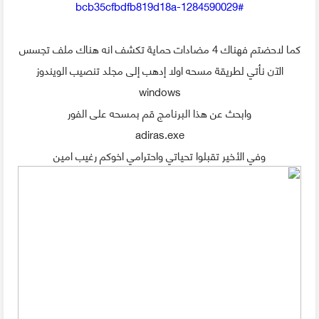
bcb35cfbdfb819d18a-1284590029#
كما لاحضتم فهناك 4 مضادات حماية تكشف انه هناك ملف تجسس
الآن نأتي لطريقة مسحه اولا إدهب إلى مجلد تنصيب الويندوز
windows
وابحث عن هذا البرنامج قم بمسحه على الفور
adiras.exe
وفي الأخير تقبلوا تحياتي واحترامي اخوكم رغيب امين