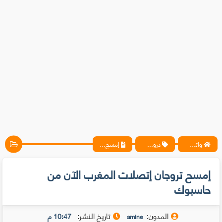
واتس آب ، فيسبوك ، أنترنت ، شروحات تقنية حصرية - المحترف
دروس حماية
إمسح تروجان إتصلات المغرب الآن من حاسبوك
إمسح تروجان إتصلات المغرب الآن من
حاسبوك
المدون:
تاريخ النشر:
10:47 م
amine