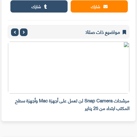
شارك
شارك
مواضيع ذات صلة:
مرشحات Snap Camera لن تعمل على أجهزة Mac وأجهزة سطح
المكتب ابتداء من 25 يناير
صديق