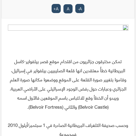
+
A
A
-
A
تمكن مخترقون جزائريون من اقتحام موقع قصر بيلفواير-كاسل
البريطانية خطأً معتقدين انها قلعة الصليبيين بيلفواير في إسرائيل،
وقاموا بتغيير صورة القلعة على الموقع ووضعوا مكانها صورة العلم
الجزائري وعبارات حول رفض الوجود الإسرائيلي على الأراضي العربية.
ويبدو أن الخطأ وقع للالتباس باسم الموقعين فالأول اسمه
(Belvoir Castle) والثاني (Belvoir Fortress).
وحسب صحيفة التلغراف البريطانية الصادرة في 1 سبتمبر/أيلول 2010
فمجموعة