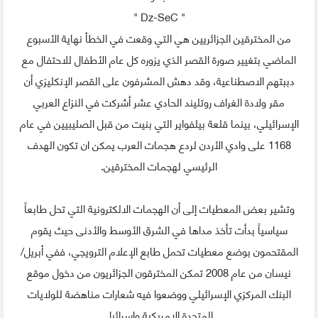
" Dz-SeC "
من المخترقين الجزائريين هي التي وقعت في الخطأ نهاية الأسبوع
الماضي بتغيير صورة القصر الذي يزوره كل عام الأطفال للاحتفال مع
دببتهم الاصطناعية، وقد دهش المشرفون على القصر الإنكليزي أن
مقر ولادة الغراف روتليند الحادي عشر أشركت في النزاع العربي
الإسرائيلي، بينما قلعة بيلفواير التي بنيت من قبل الصليبيين في عام
1168 على وادي الأردن لردع هجمات العرب يمكن ان تكون الهدف
الرئيسي لهجمات المخترقين.
وتشير بعض المعطيات إلى أن الهجمات الالكترونية التي تحل طابعاً
سياسياً بدأت تأخذ مداها في الشرق الأوسط والأدنى حيث يقوم
المقتحمون بوضع معطيات تحمل طابع الإعلام الترويجي، ففي أبريل/
نيسان من عام 2008 تمكن المخترقون الجزائريون من دخول موقع
البنك المركزي الإسرائيلي ووضعوا فيه شعارات مناهضة للولايات
المتحدة الامريكية وإسرائيل