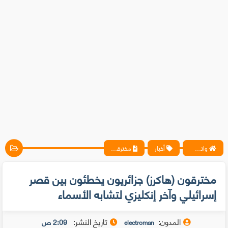
واتس آب ، فيسبوك ، أنترنت ، شروحات تقنية حصرية - المحترف
أخبار
مخترقون (هاكرز) جزائريون يخطئون بين قصر إسرائيلي وآخر إنكليزي لتشابه الأسماء
مخترقون (هاكرز) جزائريون يخطئون بين قصر
إسرائيلي وآخر إنكليزي لتشابه الأسماء
المدون:
تاريخ النشر:
2:09 ص
electroman