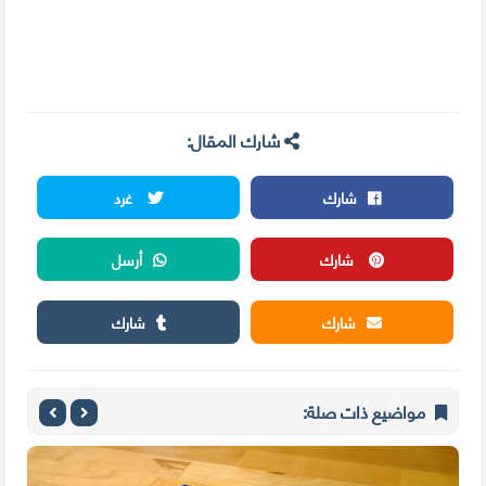
شارك المقال:
شارك
غرد
شارك
أرسل
شارك
شارك
مواضيع ذات صلة: