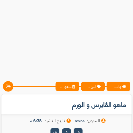
واتس آب ، فيسبوك ، أنترنت ، شروحات تقنية حصرية - المحترف
امن معلوماتي
ماهو الڤايرس و الورم
ماهو الڤايرس و الورم
المدون:
تاريخ النشر:
6:38 م
amine
+
A
A
-
A