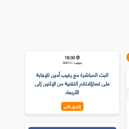
18:30
بتوقيت GMT+1
البث المباشرة مع رغيب أمين للإجابة
على تساؤلاتكم التقنية من الإثنين إلى
الأربعاء
إلتحق الأن