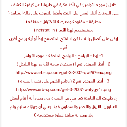
خلال ( موجه الأوامر ) كي نأخذ فكرة في طريقنا عن كيفية الكشف
على البورتات أثناء العمل على النت وأيضا للتعرف على حالة المنافذ (
مخترقة - مفتوحة ومعرضة للأختراق - مغلقه )
وسنستخدم لهذا الأمر ( netstat -n )
إبقى على أتصال بالنت لكن لا تفتح المتصفح إبداً أو أية برامج أخرى
ثم ..
1- إبدا - البرامج - البرامج الملحقة - موجه الأوامر
2 - أنظر المرفق رقم 1( سيكون موجه الأوامر بهذا الشكل )
http://www.arb-up.com/get-3-2007-qw297eax.png
3 - أنظر المرفق رقم 2 ( وتابع الشرح على نفس الصورة )
http://www.arb-up.com/get-3-2007-wntygy4z.png
إن ظهرت لك النافذة كما هي في الصورة دون وجود أية أرقام أسفل
العناوين بالأزرق والأحمر والسماوي فهذا يعني أن جهازك سليم ولم
ولا يوجد به منافذ خطرة مستخدمة 0