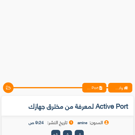
واتس آب ، فيسبوك ، أنترنت ، شروحات تقنية حصرية - المحترف
Active Port لمعرفة من مخترق جهازك
Active Port لمعرفة من مخترق جهازك
المدون:
تاريخ النشر:
9:24 ص
amine
+
A
A
-
A