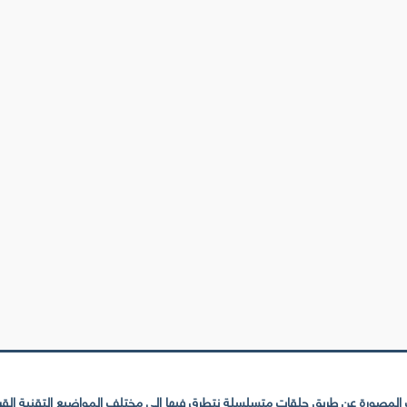
لمصورة عن طريق حلقات متسلسلة نتطرق فيها إلى مختلف المواضيع التقنية القريبة