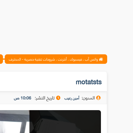
واتس آب ، فيسبوك ، أنترنت ، شروحات تقنية حصرية - المحترف
motatsts
المدون:
تاريخ النشر:
10:06 ص
أمين رغيب