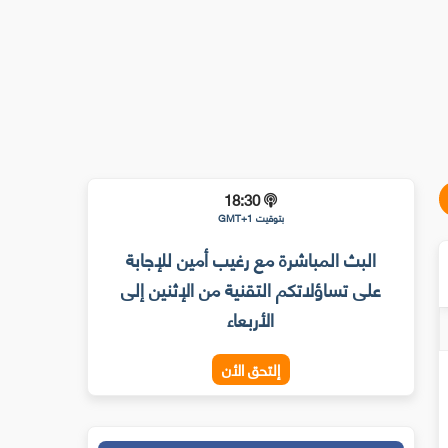
18:30
بتوقيت GMT+1
البث المباشرة مع رغيب أمين للإجابة
على تساؤلاتكم التقنية من الإثنين إلى
الأربعاء
إلتحق الأن