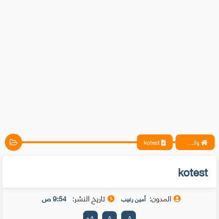
واتس آب ، فيسبوك ، أنترنت ، شروحات تقنية حصرية - المحترف
kotest
kotest
المدون:
تاريخ النشر:
9:54 ص
أمين رغيب
+
A
A
-
A