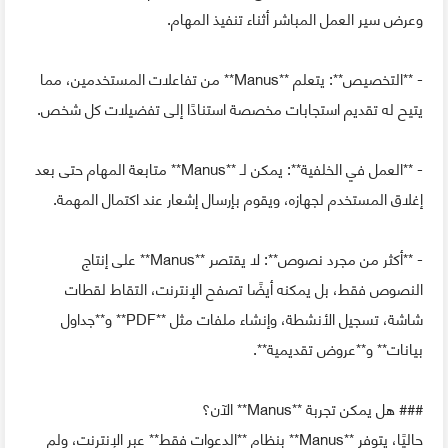
وعرض سير العمل المباشر أثناء تنفيذ المهام.
- **التخصيص**: يتعلم **Manus** من تفاعلات المستخدمين، مما
يتيح له تقديم استجابات مخصصة استنادًا إلى تفضيلات كل شخص.
- **العمل في الخلفية**: يمكن لـ **Manus** متابعة المهام حتى بعد
إغلاق المستخدم لجهازه، ويقوم بإرسال إشعار عند اكتمال المهمة.
- **أكثر من مجرد نصوص**: لا يقتصر **Manus** على إنتاج
النصوص فقط، بل يمكنه أيضًا تصفح الإنترنت، التقاط لقطات
شاشة، تسجيل الأنشطة، وإنشاء ملفات مثل **PDF** و**جداول
بيانات** و**عروض تقديمية**.
### هل يمكن تجربة **Manus** الآن؟
حاليًا، يتوفر **Manus** بنظام **الدعوات فقط** عبر الإنترنت، ولم