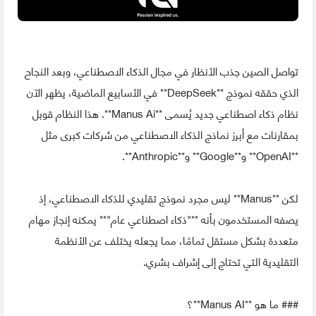
تواصل الصين جذب الأنظار في مجال الذكاء الاصطناعي، وبعد النجاح
الذي حققه نموذج **DeepSeek** في الأسابيع الماضية، يظهر الآن
نظام ذكاء اصطناعي جديد يُسمى **Manus Ai**. هذا النظام قوبل
بمقارنات مع أبرز نماذج الذكاء الاصطناعي من شركات كبرى مثل
**OpenAI** و**Google** و**Anthropic**.
لكن **Manus** ليس مجرد نموذج تقليدي للذكاء الاصطناعي، إذ
يصفه المستخدمون بأنه **"ذكاء اصطناعي عام"** يمكنه إنجاز مهام
متعددة بشكل مستقل تمامًا، مما يجعله يختلف عن الأنظمة
التقليدية التي تحتاج إلى إشراف بشري.
### ما هو **Manus AI**؟