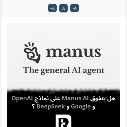
+
A
A
-
A