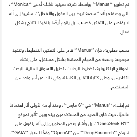
تم تطوير **Manus** بواسطة شركة صينية ناشئة تُدعى **Monica**،
التي وصفته بأنه **منصة تربط بين العقول والأفعال**، مشيرة إلى أنه
لا يقتصر على التفكير فحسب، بل يقوم أيضًا بتنفيذ النتائج بشكل
فعال.
حسب مطوريه، فإن **Manus** قادر على التفكير، التخطيط، وتنفيذ
مجموعة واسعة من المهام المعقدة بشكل مستقل، مثل إنشاء
المواقع الإلكترونية، تخطيط الرحلات، تحليل الأسواق المالية، البحث
الأكاديمي، وحتى كتابة التقارير الكاملة، وكل ذلك عبر أمر واحد من
المستخدم.
تم إطلاق **Manus** في **6 مارس**، ومنذ أيامه الأولى أثار اهتمامًا
عالميًا، حيث قارن العديد من المستخدمين بينه وبين تأثير نموذج
**DeepSeek R1**، بل وأشار بعض المطورين إلى أنه يتفوق على
نموذج **DeepResearch** من **OpenAI** وفقًا لمعيار **GAIA**.