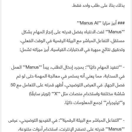
بذلك بناءً على طلب واحد فقط.
### أبرز مزايا **Manus AI**
**Manus** لفت الانتباه بفضل قدرته على إنجاز المهام بشكل
مستقل، التفاعل المباشر مع البيئة الرقمية في الوقت الفعلي،
وتحقيق نتائج مبهرة في الاختبارات القياسية. أبرز ميزاته تشمل:
- **تنفيذ المهام ذاتيًا**: بمجرد إدخال الطلب، يبدأ **Manus** العمل
في السحابة، مما يعني أنه يستمر في معالجة المهمة حتى لو تم
فصل الجهاز. في العرض التوضيحي، أظهر قدرته على التعامل مع 50
شاشة مختلفة واستخدام منصات مثل **X** (تويتر سابقًا)
و**تيليجرام** لجمع المعلومات ذاتيًا.
- **التفاعل المباشر مع البيئة الرقمية**: في الفيديو التوضيحي، عرض
**Manus** قدرته على تصفح الإنترنت، استخدام أدوات متنوعة،