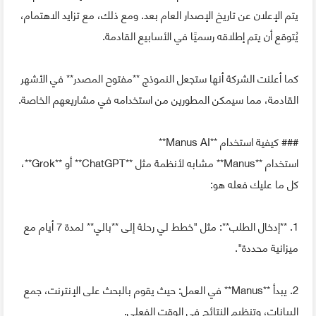
يتم الإعلان عن تاريخ الإصدار العام بعد. ومع ذلك، مع تزايد الاهتمام،
يُتوقع أن يتم إطلاقه رسميًا في الأسابيع القادمة.
كما أعلنت الشركة أنها ستجعل النموذج **مفتوح المصدر** في الأشهر
القادمة، مما سيمكن المطورين من استخدامه في مشاريعهم الخاصة.
### كيفية استخدام **Manus AI**
استخدام **Manus** مشابه لأنظمة مثل **ChatGPT** أو **Grok**،
كل ما عليك فعله هو:
1. **إدخال الطلب**: مثل "خطط لي رحلة إلى **بالي** لمدة 7 أيام مع
ميزانية محددة".
2. يبدأ **Manus** في العمل: حيث يقوم بالبحث على الإنترنت، جمع
البيانات، وتنظيم النتائج في الوقت الفعلي.