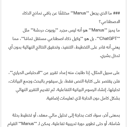
### ما الذي يجعل **Manus** مختلفًا عن باقي نماذج الذكاء
الاصطناعي؟
ما يميز **Manus** هو أنه ليس مجرد **روبوت دردشة** مثل
**ChatGPT**، بل هو **وكيل ذكاء اصطناعي مستقل تمامًا**، مما
يعني أنه قادر على التخطيط، التنفيذ، وتحقيق النتائج النهائية بدون أي
تدخل بشري.
على سبيل المثال، إذا طلبت منه إعداد تقرير عن **الاحتباس الحراري**،
فلن يقتصر على كتابة النص فقط، بل سيقوم بالبحث وجمع البيانات،
تحليلها، إنشاء الرسوم البيانية التفاعلية، ثم تقديم التقرير النهائي
بشكل كامل دون الحاجة لأي تعليمات إضافية.
بمعنى آخر، سواء كنت بحاجة إلى تحليل مالي معقد، أو تخطيط رحلة
شاملة، أو حتى تطوير دورة تدريبية تفاعلية، يمكن لـ **Manus** القيام