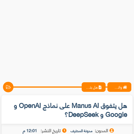
واتس آب ، فيسبوك ، أنترنت ، شروحات تقنية حصرية - المحترف
هل يتفوق Manus AI على نماذج OpenAI و Google و DeepSeek؟
هل يتفوق Manus AI على نماذج OpenAI و
Google و DeepSeek؟
المدون:
تاريخ النشر:
12:01 م
مدونة المحترف