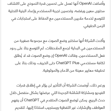
وأضافت OpenAI أنها تعمل على تحسين قدرة النموذج على اكتشاف
محتوى معين ورفضه، وتحسين تجربة المستخدم وإعداد البنية التحتية
للتوسع لخدمة ملايين المستخدمين مع الحفاظ على استجابات في
الزمن الحقيقي.
وأكدت الشركة أنها ستختبر وضع الصوت مع مجموعة صغيرة من
المستخدمين في البداية لجمع الملاحظات، ثم التوسع بناءً على ردود
فعل المستخدمين. وقالت OpenAI إن وضع الصوت قد لا يُطلق
لكافة مستخدمي ChatGPT Plus حتى الخريف، وذلك بناءً على
تحقيقه معايير معينة من الأمان والموثوقية.
ورغم ذلك، أوضحت الشركة أن التأخير لن يؤثر في إطلاق قدرات
الفيديو ومشاركة الشاشة الجديدة التي عرضتها بشكل منفصل خلال
حدث الربيع. يمكن لوضع الصوت المتقدم في ChatGPT أن يفهم
العواطف والإشارات غير اللفظية ويستجيب استنادًا إليها، لتقديم