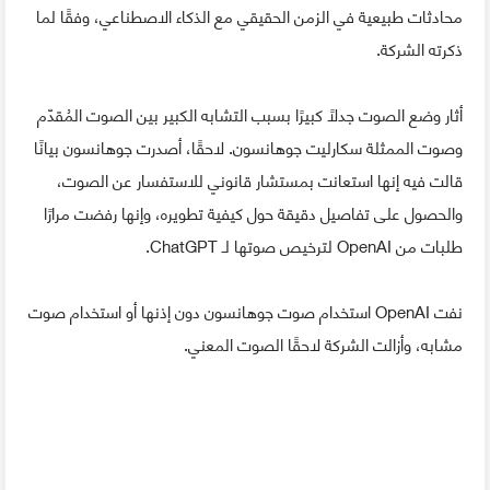
محادثات طبيعية في الزمن الحقيقي مع الذكاء الاصطناعي، وفقًا لما
ذكرته الشركة.
أثار وضع الصوت جدلًا كبيرًا بسبب التشابه الكبير بين الصوت المُقدّم
وصوت الممثلة سكارليت جوهانسون. لاحقًا، أصدرت جوهانسون بيانًا
قالت فيه إنها استعانت بمستشار قانوني للاستفسار عن الصوت،
والحصول على تفاصيل دقيقة حول كيفية تطويره، وإنها رفضت مرارًا
طلبات من OpenAI لترخيص صوتها لـ ChatGPT.
نفت OpenAI استخدام صوت جوهانسون دون إذنها أو استخدام صوت
مشابه، وأزالت الشركة لاحقًا الصوت المعني.