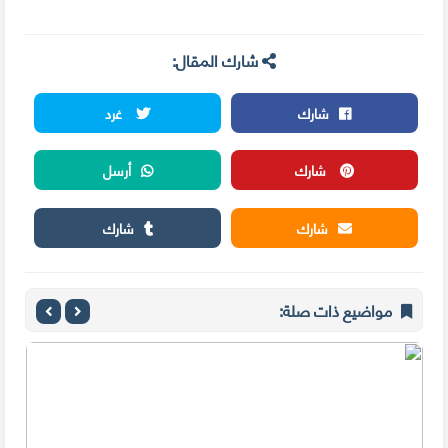
شارك المقال:
شارك
غرد
شارك
أرسل
شارك
شارك
مواضيع ذات صلة: