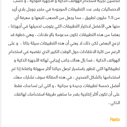
الاحصائيات يقدر عدد التطبيقات الموجودة في متجر جوجل بلاي ﺃﺯﻳﺪ
ﻣﻦ 1.5 ﻣﻠﻴﻮﻥ ﺗﻄﺒﻴﻖ ، مما يجعل من الصعب تتبعها و معرفة أي
منها هي الأفضل لاختيار ﺍﻟﺘﻄﺒﻴﻘﺎﺕ ﺍﻟﺘﻲ ﻳﺘﻮﺟﺐ ﺗﺤﻤﻴﻠﻬﺎ ﻓﻲ ﺃﺟﻬﺰﺗﻨﺎ ،
بعضا من هذه التطبيقات تكون ﻣﺪﻋﻮﻣﺔ ﺑﺎﻹﻋﻼﻧﺎﺕ ، وهي خطوة قد
تزعج البعض ﻟﻜﻦ ﺫﻟﻚ ﻻ ﻳﻌﻨﻲ ﺃﻥ ﻫﺬﻩ ﺍﻟﺘﻄﺒﻴﻘﺎﺕ ﺳﻴﺌﺔ بتاتا ، و ﻋﻠﻰ
ﺍﻟﺮﻏﻢ ﻣﻦ كثرة ﺍﻻﻧﺘﻘﺎﺩﺍﺕ ﺣﻮﻝ الوقت الكبير الذي نقضيه ﻓﻲ ﺍﺳﺘﺨﺪﺍﻡ
ﺍﻟﻬﻮﺍﺗﻒ ﺍﻟﺬﻛﻴﺔ ، ﻓﻤﺎ ﺯﺍﻝ ﻫﻨﺎﻙ ﺟﺎﻧﺐ ﺇﻳﺠﺎﺑﻲ لهاته الأجهزة الذكية ﻭ
ﺗﻄﺒﻴﻘﺎﺗﻬﺎ ﺍﻟﺘﻲ ﺗﺘﻄﻮﺭ ﺑﺎﺳﺘﻤﺮﺍﺭ ﻟﺠﻌﻞ ﺣﻴﺎﺗﻨﺎ ﺃﻛﺜﺮ ﺳﻬﻮﻟﺔ ﻭﻛﻔﺎﺀﺓ إذا تم
استخدامها بالشكل الصحيح ، في هذه المقالة سوف نشارك معك
أفضل خمسة تطبيقات جديدة و مجانية ، و التي لن تساعدك فقط
على أن تكون أكثر إنتاجية بقدر ما ستغير طريقة استخدامك لهاتفك
الذكي .
Ratio