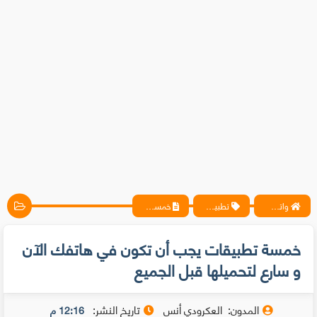
واتس آب ، فيسبوك ، أنترنت ، شروحات تقنية حصرية - المحترف
تطبيقات
خمسة تطبيقات ﻳﺠﺐ أن ﺗﻜﻮﻥ ﻓﻲ ﻫﺎﺗﻔﻚ الآن و سارع لتحميلها قبل الجميع
خمسة تطبيقات ﻳﺠﺐ أن ﺗﻜﻮﻥ ﻓﻲ ﻫﺎﺗﻔﻚ الآن
و سارع لتحميلها قبل الجميع
المدون:
العكرودي أنس
تاريخ النشر:
12:16 م