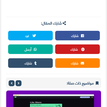
شارك المقال:
شارك
غرد
شارك
أرسل
شارك
شارك
مواضيع ذات صلة: