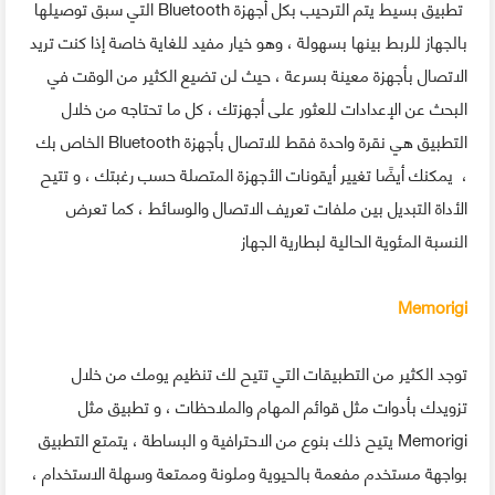
تطبيق بسيط يتم الترحيب بكل أجهزة Bluetooth التي سبق توصيلها
بالجهاز للربط بينها بسهولة ، وهو خيار مفيد للغاية خاصة إذا كنت تريد
الاتصال بأجهزة معينة بسرعة ، حيث لن تضيع الكثير من الوقت في
البحث عن الإعدادات للعثور على أجهزتك ، كل ما تحتاجه من خلال
التطبيق هي نقرة واحدة فقط للاتصال بأجهزة Bluetooth الخاص بك
، يمكنك أيضًا تغيير أيقونات الأجهزة المتصلة حسب رغبتك ، و تتيح
الأداة التبديل بين ملفات تعريف الاتصال والوسائط ، كما تعرض
النسبة المئوية الحالية لبطارية الجهاز
Memorigi
توجد الكثير من التطبيقات التي تتيح لك تنظيم يومك من خلال
تزويدك بأدوات مثل قوائم المهام والملاحظات ، و تطبيق مثل
Memorigi يتيح ذلك بنوع من الاحترافية و البساطة ، يتمتع التطبيق
بواجهة مستخدم مفعمة بالحيوية وملونة وممتعة وسهلة الاستخدام ،