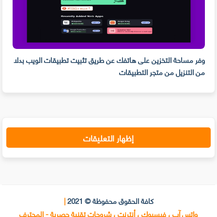
وفر مساحة التخزين على هاتفك عن طريق تثبيت تطبيقات الويب بدلا
من التنزيل من متجر التطبيقات
PDF و تدوين الم
إظهار التعليقات
كافة الحقوق محفوظة © 2021
|
واتس آب ، فيسبوك ، أنترنت ، شروحات تقنية حصرية - المحترف