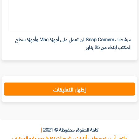
مرشحات Snap Camera لن تعمل على أجهزة Mac وأجهزة سطح
المكتب ابتداء من 25 يناير
صديق
إظهار التعليقات
كافة الحقوق محفوظة © 2021
|
واتس آب ، فيسبوك ، أنترنت ، شروحات تقنية حصرية - المحترف