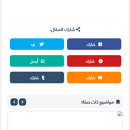
شارك المقال:
شارك
غرد
شارك
أرسل
شارك
شارك
مواضيع ذات صلة: