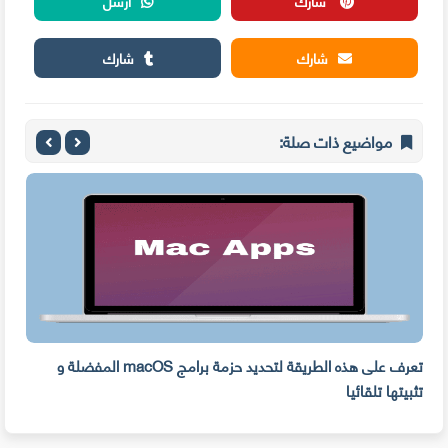
شارك
أرسل
شارك
شارك
مواضيع ذات صلة:
ه
تعرف على هذه الطريقة لتحديد حزمة برامج macOS المفضلة و
وفر 
تثبيتها تلقائيا
من ا