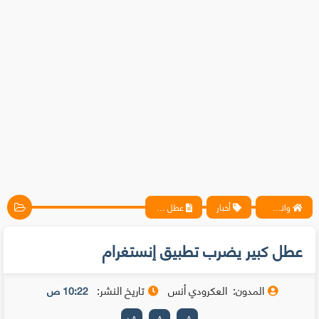
واتس آب ، فيسبوك ، أنترنت ، شروحات تقنية حصرية - المحترف
أخبار
عطل كبير يضرب تطبيق إنستغرام
عطل كبير يضرب تطبيق إنستغرام
المدون:
العكرودي أنس
تاريخ النشر:
10:22 ص